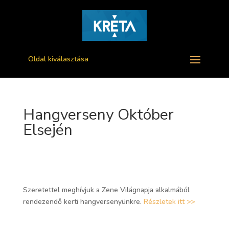
Oldal kiválasztása
Hangverseny Október
Elsején
Szeretettel meghívjuk a Zene Világnapja alkalmából
rendezendő kerti hangversenyünkre.
Részletek itt >>