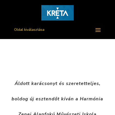
Oldal kiválasztása
Áldott karácsonyt és szeretetteljes,
boldog új esztendőt kíván
a Harmónia
Zenei Alapfokú Művészeti Iskola