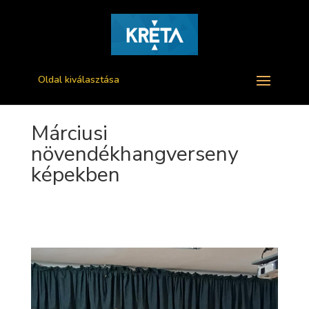
Oldal kiválasztása
Márciusi
növendékhangverseny
képekben