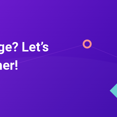
e? Let’s
her!