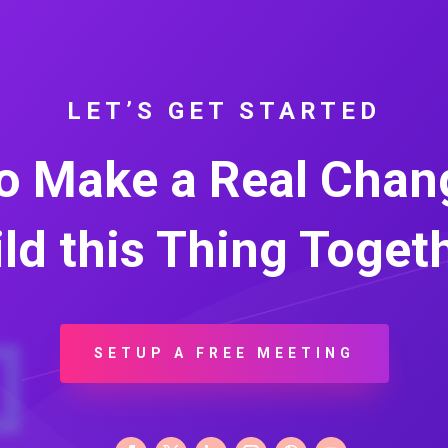
LET’S GET STARTED
o Make a Real Chang
ld this Thing Toget
SETUP A FREE MEETING