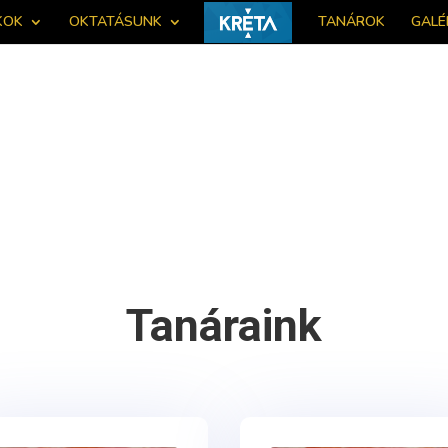
KOK
OKTATÁSUNK
TANÁROK
GALÉ
Tanáraink