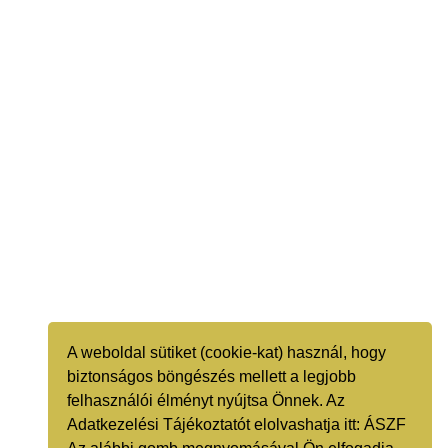
A weboldal sütiket (cookie-kat) használ, hogy
biztonságos böngészés mellett a legjobb
felhasználói élményt nyújtsa Önnek. Az
Adatkezelési Tájékoztatót elolvashatja itt:
ÁSZF