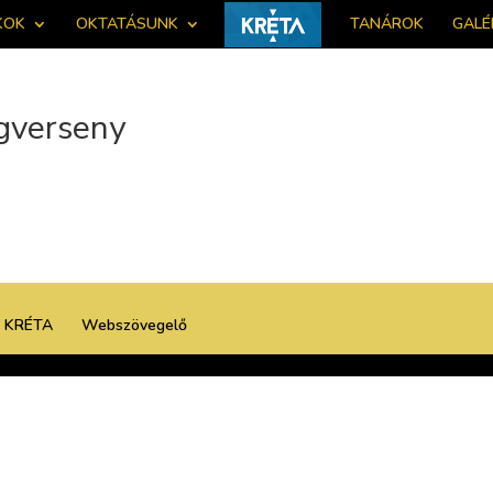
KOK
OKTATÁSUNK
TANÁROK
GALÉ
gverseny
KRÉTA
Webszövegelő