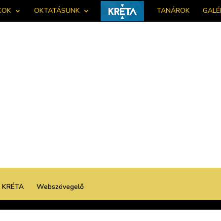
KOK
OKTATÁSUNK
TANÁROK
GALÉ
KRÉTA
Webszövegelő