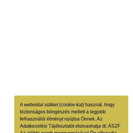
A weboldal sütiket (cookie-kat) használ, hogy
biztonságos böngészés mellett a legjobb
felhasználói élményt nyújtsa Önnek. Az
Adatkezelési Tájékoztatót elolvashatja itt:
ÁSZF