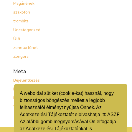
Magánének
szaxofon
trombita
Uncategorized
Ütő
zenetörténet
Zongora
Meta
Bejelentkezés
Bejegyzések hírcsatorna
A weboldal sütiket (cookie-kat) használ, hogy
Hozzászólások hírcsatorna
biztonságos böngészés mellett a legjobb
WordPress Magyarország
felhasználói élményt nyújtsa Önnek. Az
Adatkezelési Tájékoztatót elolvashatja itt:
ÁSZF
Az alábbi gomb megnyomásával Ön elfogadja
az Adatkezelési Tájékoztatónkat is.