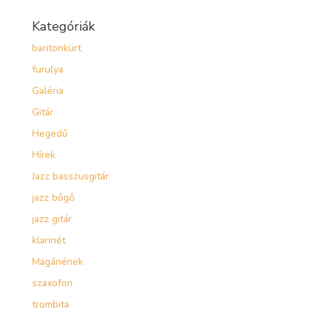
Kategóriák
baritonkürt
furulya
Galéria
Gitár
Hegedű
Hírek
Jazz basszusgitár
jazz bőgő
jazz gitár
klarinét
Magánének
szaxofon
trombita