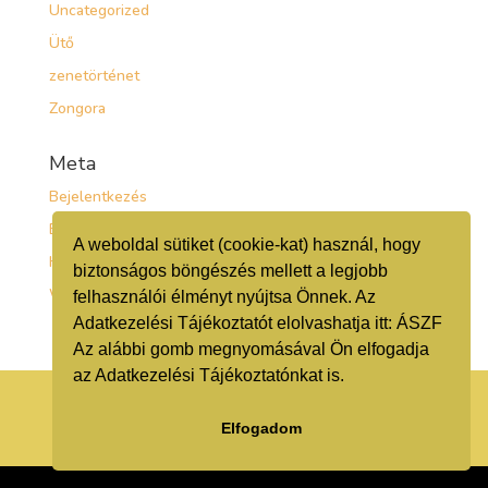
Uncategorized
Ütő
zenetörténet
Zongora
Meta
Bejelentkezés
Bejegyzések hírcsatorna
A weboldal sütiket (cookie-kat) használ, hogy
Hozzászólások hírcsatorna
biztonságos böngészés mellett a legjobb
WordPress Magyarország
felhasználói élményt nyújtsa Önnek. Az
Adatkezelési Tájékoztatót elolvashatja itt:
ÁSZF
Az alábbi gomb megnyomásával Ön elfogadja
az Adatkezelési Tájékoztatónkat is.
ADATKEZELÉSI TÁJÉKOZTATÓ
Elfogadom
KRÉTA
Webszövegelő