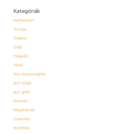
Kategóriák
baritonkürt
furulya
Galéria
Gitár
Hegedű
Hírek
Jazz basszusgitár
jazz bőgő
jazz gitár
klarinét
Magánének
szaxofon
trombita