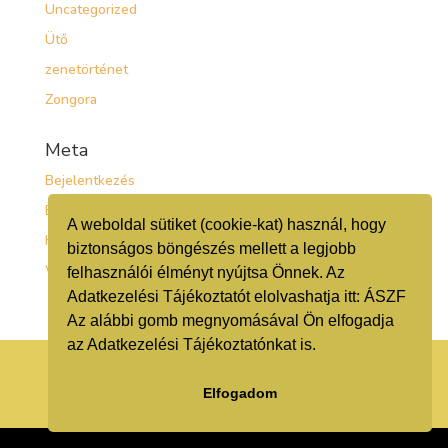
Uncategorized
Ütő
zenetörténet
Zongora
Meta
Bejelentkezés
Bejegyzések hírcsatorna
A weboldal sütiket (cookie-kat) használ, hogy
Hozzászólások hírcsatorna
biztonságos böngészés mellett a legjobb
WordPress Magyarország
felhasználói élményt nyújtsa Önnek. Az
Adatkezelési Tájékoztatót elolvashatja itt:
ÁSZF
Az alábbi gomb megnyomásával Ön elfogadja
az Adatkezelési Tájékoztatónkat is.
ADATKEZELÉSI TÁJÉKOZTATÓ
Elfogadom
KRÉTA
Webszövegelő