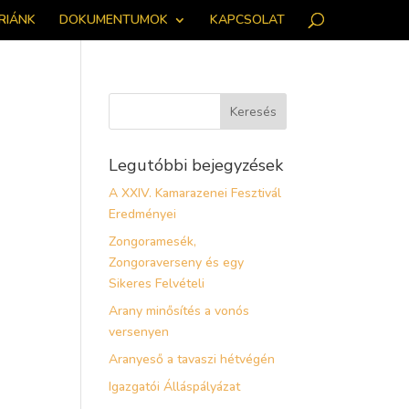
RIÁNK
DOKUMENTUMOK
KAPCSOLAT
Legutóbbi bejegyzések
A XXIV. Kamarazenei Fesztivál
Eredményei
Zongoramesék,
Zongoraverseny és egy
Sikeres Felvételi
Arany minősítés a vonós
versenyen
Aranyeső a tavaszi hétvégén
Igazgatói Álláspályázat