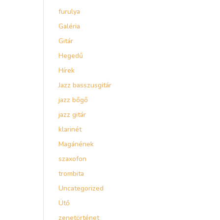
furulya
Galéria
Gitár
Hegedű
Hírek
Jazz basszusgitár
jazz bőgő
jazz gitár
klarinét
Magánének
szaxofon
trombita
Uncategorized
Ütő
zenetörténet