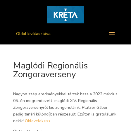
Oldal kiválasztása
Maglódi Regionális
Zongoraverseny
Nagyon szép eredményekkel tértek haza a 2022 március
05.-én megrendezett maglódi XIV. Regionális
Zongoraversenyről kis zongoristáink. Plutzer Gábor
pedig tanári különdíjban részesült. Ezúton is gratulálunk
nekik!
Oklevelek>
>
>