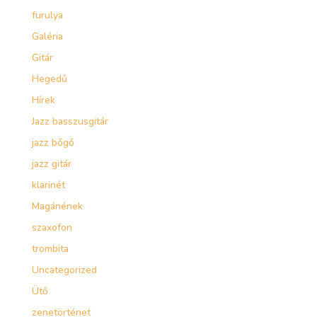
furulya
Galéria
Gitár
Hegedű
Hírek
Jazz basszusgitár
jazz bőgő
jazz gitár
klarinét
Magánének
szaxofon
trombita
Uncategorized
Ütő
zenetörténet