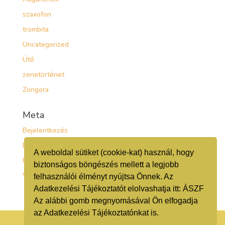
szaxofon
trombita
Uncategorized
Ütő
zenetörténet
Zongora
Meta
Bejelentkezés
Bejegyzések hírcsatorna
A weboldal sütiket (cookie-kat) használ, hogy
Hozzászólások hírcsatorna
biztonságos böngészés mellett a legjobb
WordPress Magyarország
felhasználói élményt nyújtsa Önnek. Az
Adatkezelési Tájékoztatót elolvashatja itt:
ÁSZF
Az alábbi gomb megnyomásával Ön elfogadja
az Adatkezelési Tájékoztatónkat is.