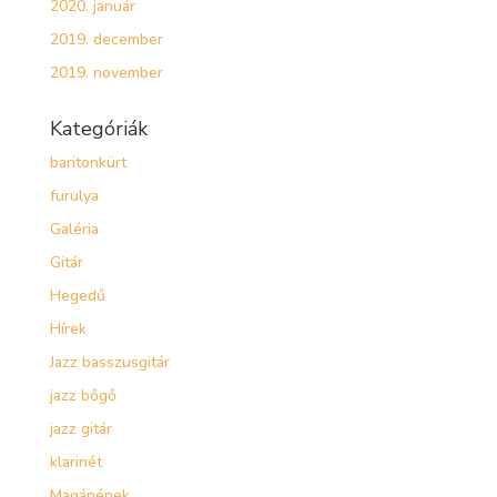
2020. január
2019. december
2019. november
Kategóriák
baritonkürt
furulya
Galéria
Gitár
Hegedű
Hírek
Jazz basszusgitár
jazz bőgő
jazz gitár
klarinét
Magánének