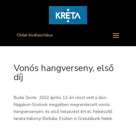
Oldal kiválasztása
Vonós hangverseny, első
díj
Budai Zente 2022 április 12-én részt vett a Jász-
Nagykun-Szolnok megyében megrendezett vonós
hangversenyen, és első helyezést ért el. Felkészítő
tanára Kákonyi Borbála. Ezúton is Gratulálunk Nekik.