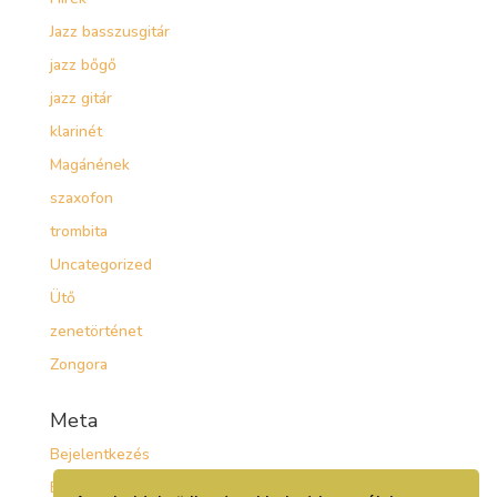
Jazz basszusgitár
jazz bőgő
jazz gitár
klarinét
Magánének
szaxofon
trombita
Uncategorized
Ütő
zenetörténet
Zongora
Meta
Bejelentkezés
Bejegyzések hírcsatorna